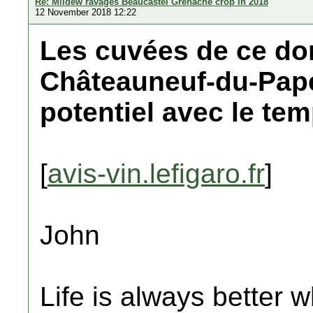
Re: Mildew ravages Beaucastel Grenache crop in 2018
12 November 2018 12:22
Les cuvées de ce d
Châteauneuf-du-Pape
potentiel avec le tem
[
avis-vin.lefigaro.fr
]
John
Life is always better w