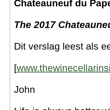
Chateauneuf du Pape
The 2017 Chateauneu
Dit verslag leest als e
[
www.thewinecellarins
John