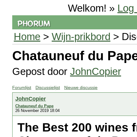
Welkom! »
Log 
Home
>
Wijn-prikbord
> Dis
Chatauneuf du Pap
Gepost door
JohnCopier
Forumlijst
Discussielijst
Nieuwe discussie
JohnCopier
Chatauneuf du Pape
26 November 2019 18:04
The Best 200 wines 