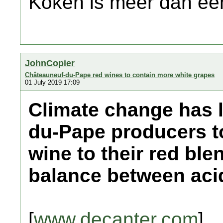
Koken is meer dan een
JohnCopier
Châteauneuf-du-Pape red wines to contain more white grapes
01 July 2019 17:09
Climate change has 
du-Pape producers t
wine to their red ble
balance between acid
[
www.decanter.com
]