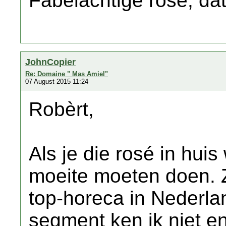
Fabelachtige rosé, da
JohnCopier
Re: Domaine " Mas Amiel"
07 August 2015 11:24
Robèrt,
Als je die rosé in huis 
moeite moeten doen. Z
top-horeca in Nederla
segment ken ik niet en