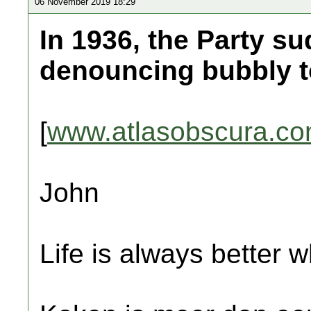
06 November 2019 18:29
In 1936, the Party s
denouncing bubbly t
[
www.atlasobscura.c
John
Life is always better w